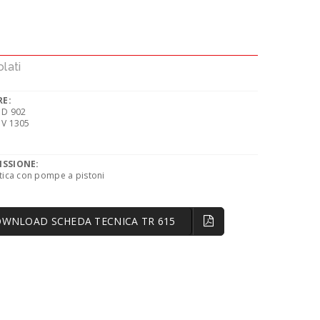
olati
E:
 D 902
 V 1305
ISSIONE:
tica con pompe a pistoni
WNLOAD SCHEDA TECNICA TR 615