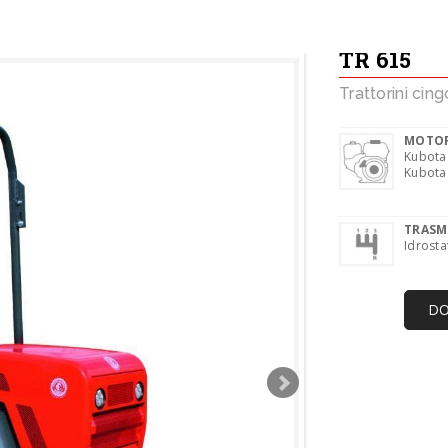
TR 615
Trattorini cing
MOTOR
Kubota
Kubota
TRASM
Idrosta
DO