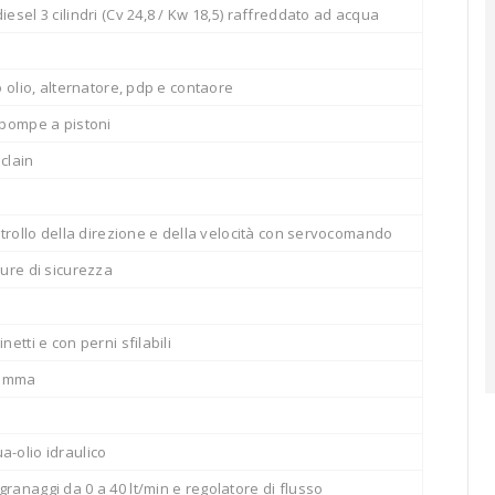
iesel 3 cilindri (Cv 24,8 / Kw 18,5) raffreddato ad acqua
o olio, alternatore, pdp e contaore
 pompe a pistoni
clain
ontrollo della direzione e della velocità con servocomando
ture di sicurezza
netti e con perni sfilabili
gomma
-olio idraulico
ranaggi da 0 a 40 lt/min e regolatore di flusso