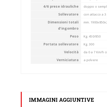
4/6 prese idrauliche
doppio o sempli
Sollevatore
con attacco a 3 
Dimensioni totali
mm. 1900x850x
d'ingombro
Peso
Kg. 450/850
Portata sollevatore
Kg. 300
Velocità
da 0 a 7 Km/h 
Verniciatura
a polvere
IMMAGINI AGGIUNTIVE