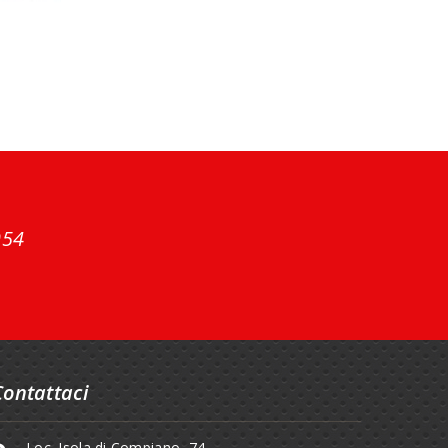
954
Contattaci
Loc. Isola di Compiano, 74