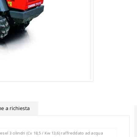
e a richiesta
esel 3 cilindri (Cv 18,5 / Kw 13,6) raffreddato ad acqua