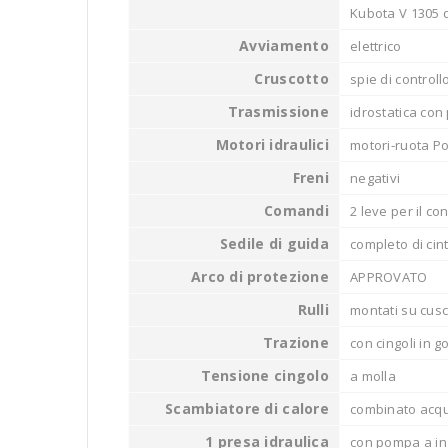
Kubota V 1305 d
Avviamento
elettrico
Cruscotto
spie di controll
Trasmissione
idrostatica con
Motori idraulici
motori-ruota Po
Freni
negativi
Comandi
2 leve per il c
Sedile di guida
completo di cin
Arco di protezione
APPROVATO
Rulli
montati su cusci
Trazione
con cingoli in 
Tensione cingolo
a molla
Scambiatore di calore
combinato acqua
1 presa idraulica
con pompa a ing