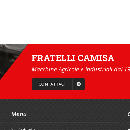
FRATELLI CAMISA
Macchine Agricole e industriali dal 1
CONTATTACI
Menu
L'azienda