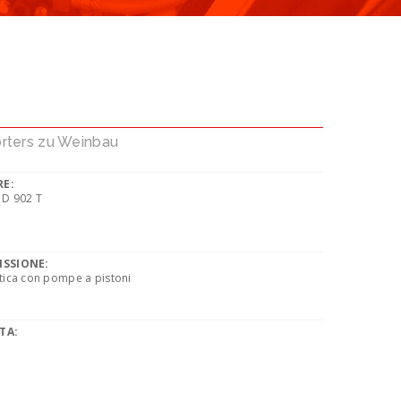
D
rters zu Weinbau
E:
 D 902 T
ISSIONE:
tica con pompe a pistoni
TA: