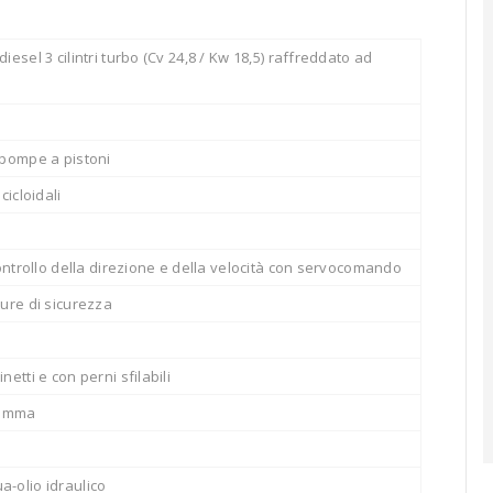
iesel 3 cilintri turbo (Cv 24,8 / Kw 18,5) raffreddato ad
 pompe a pistoni
cicloidali
 controllo della direzione e della velocità con servocomando
ture di sicurezza
netti e con perni sfilabili
gomma
-olio idraulico