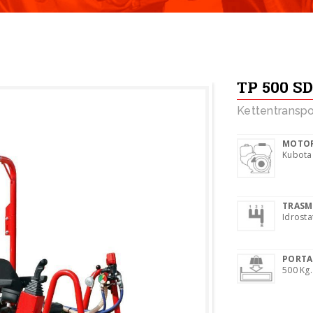
TP 500 S
Kettentranspo
MOTOR
Kubota
TRASM
Idrosta
PORTA
500 Kg.