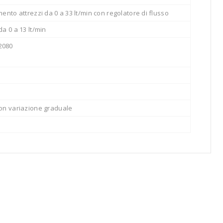
mento attrezzi da 0 a 33 lt/min con regolatore di flusso
da 0 a 13 lt/min
2080
con variazione graduale