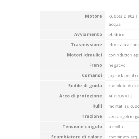
Motore
Kubota D 902 T d
acqua
Avviamento
elettrico
Trasmissione
idrostatica con
Motori idraulici
con riduttori epi
Freno
negativo
Comandi
joystick per il
Sedile di guida
completo di cin
Arco di protezione
APPROVATO
Rulli
montati su cusci
Trazione
con cingoli in 
Tensione cingolo
a molla
Scambiatore di calore
combinato acqua