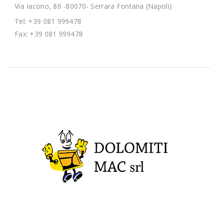
Via Iacono, 86 -80070- Serrara Fontana (Napoli)
Tel: +39 081 999478
Fax: +39 081 999478