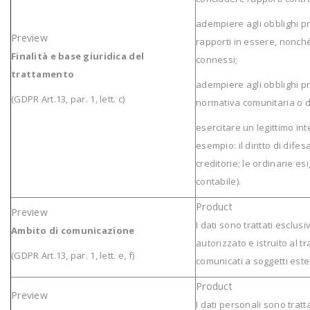
adempiere agli obblighi pre
rapporti in essere, nonch
Finalità e base giuridica del
connessi;
trattamento
adempiere agli obblighi pr
(GDPR Art.13, par. 1, lett. c)
normativa comunitaria o da
esercitare un legittimo int
esempio: il diritto di difes
creditorie; le ordinarie es
contabile).
I dati sono trattati escl
Ambito di comunicazione
autorizzato e istruito al 
(GDPR Art.13, par. 1, lett. e, f)
comunicati a soggetti ester
I dati personali sono tratt