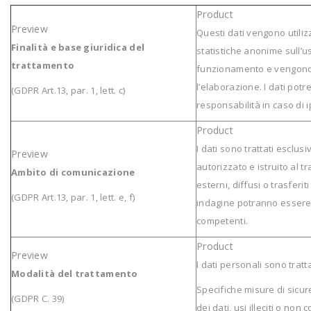
Questi dati vengono utilizz
Finalità e base giuridica del
statistiche anonime sull’us
trattamento
funzionamento e vengono
l’elaborazione. I dati potr
(GDPR Art.13, par. 1, lett. c)
responsabilità in caso di ip
I dati sono trattati escl
autorizzato e istruito al 
Ambito di comunicazione
esterni, diffusi o trasferi
(GDPR Art.13, par. 1, lett. e, f)
indagine potranno essere 
competenti.
I dati personali sono tratt
Modalità del trattamento
Specifiche misure di sicu
(GDPR C. 39)
dei dati, usi illeciti o non