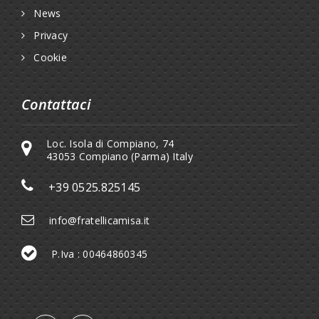
News
Privacy
Cookie
Contattaci
Loc. Isola di Compiano, 74
43053 Compiano (Parma) Italy
+39 0525.825145
info@fratellicamisa.it
P.Iva : 00464860345